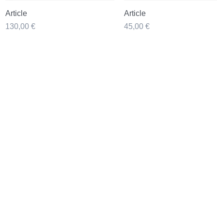
Aperçu rapide
Aperçu rapide
Article
Article
Prix
Prix
130,00 €
45,00 €