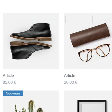
accueil
biographie
agenda
vidéos
Aperçu rapide
Aperçu rapide
Article
Article
Prix
Prix
85,00 €
20,00 €
Nouveau